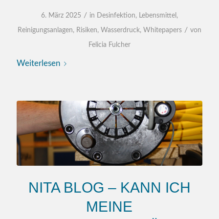
/
6. März 2025
in
Desinfektion
,
Lebensmittel
,
/
Reinigungsanlagen
,
Risiken
,
Wasserdruck
,
Whitepapers
von
Felicia Fulcher
Weiterlesen
NITA BLOG – KANN ICH
MEINE