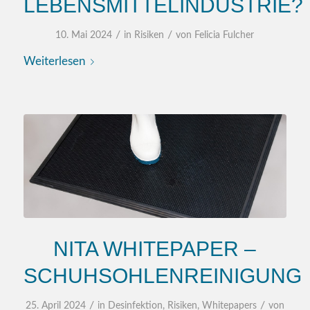
LEBENSMITTELINDUSTRIE?
/
/
10. Mai 2024
in
Risiken
von
Felicia Fulcher
Weiterlesen
NITA WHITEPAPER –
SCHUHSOHLENREINIGUNG
/
/
25. April 2024
in
Desinfektion
,
Risiken
,
Whitepapers
von