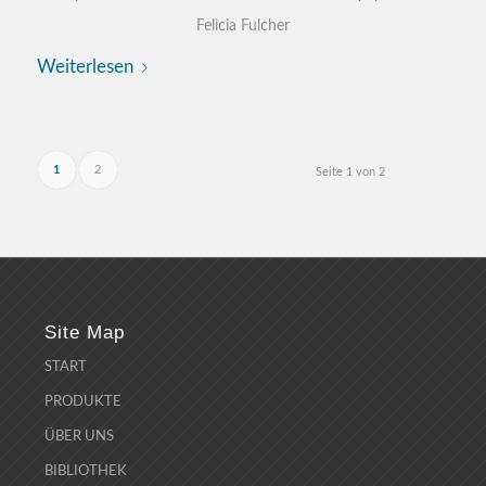
Felicia Fulcher
Weiterlesen
1
2
Seite 1 von 2
Site Map
START
PRODUKTE
ÜBER UNS
BIBLIOTHEK